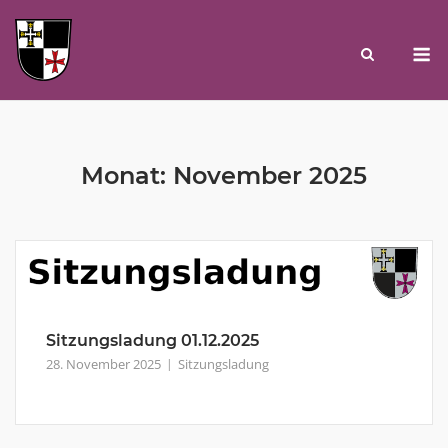
Skip
to
M
content
Monat:
November 2025
Sitzungsladung 01.12.2025
28. November 2025
Sitzungsladung