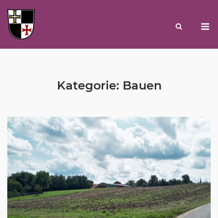
Skip
to
M
content
Kategorie:
Bauen