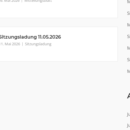
26. Mai 2026
Mitteilungsblatt
M
S
M
S
Sitzungsladung 11.05.2026
11. Mai 2026
Sitzungsladung
M
S
M
J
J