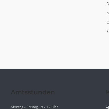
D
N
O
S
Amtsstunden
Montag - Freitag 8 - 12 Uhr
A