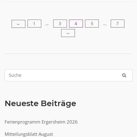
1
3
4
5
7
Seitennummerierung
←
…
…
→
der
Beiträge
Neueste Beiträge
Ferienprogramm Ergersheim 2026
Mitteilungsblatt August