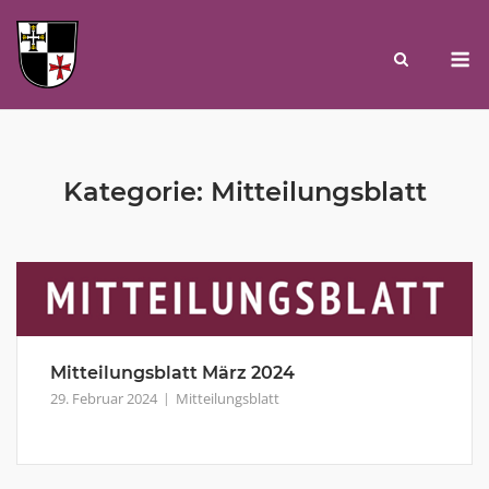
Skip
to
M
content
Kategorie:
Mitteilungsblatt
Mitteilungsblatt März 2024
29. Februar 2024
Mitteilungsblatt